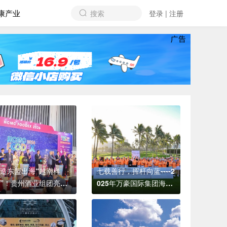
康产业
搜索
登录 | 注册
造东盟出海“越南样
七载善行，挥杆向蓝----2
”！贵州酒业组团亮相
025年万豪国际集团海南
五届越南胡志明国际食
区高尔夫慈善邀请赛圆满
餐饮博览会
落幕