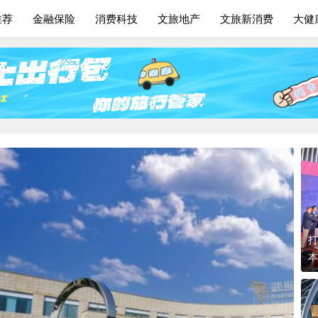
推荐
金融保险
消费科技
文旅地产
文旅新消费
大健
打
本
第
品