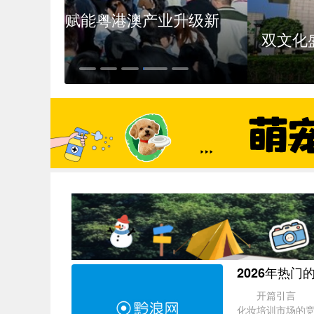
升级新
双文化盛会加持 武当山君澜以服
2026年热
开篇引言 美业
化妆培训市场的