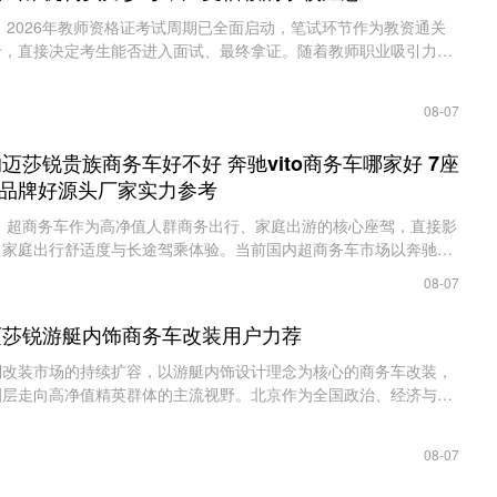
26年教师资格证考试周期已全面启动，笔试环节作为教资通关
卡，直接决定考生能否进入面试、最终拿证。随着教师职业吸引力持
年高位运行，竞争强度逐年加大。哈尔滨......
08-07
的迈莎锐贵族商务车好不好 奔驰vito商务车哪家好 7座
品牌好源头厂家实力参考
务车作为高净值人群商务出行、家庭出游的核心座驾，直接影
家庭出行舒适度与长途驾乘体验。当前国内超商务车市场以奔驰Vit
主流，迈莎锐贵族商务车、罗伦士LS系......
08-07
京迈莎锐游艇内饰商务车改装用户力荐
装市场的持续扩容，以游艇内饰设计理念为核心的商务车改装，
圈层走向高净值精英群体的主流视野。北京作为全国政治、经济与文
了大量大型企业集团、投资机构及跨国......
08-07