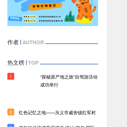
10:39
避暑+溜娃，万豪旅享家这份指南全包了
10:41
上海绿发JW万豪侯爵酒店倾情呈现蔬苑
作者
AUTHOR
派对暨七周年庆典
10:41
热文榜
现已开业：米科诺斯四季酒店，隽永奢华
TOP
与海岛灵韵的完美交融
10:41
1
“探秘原产地之旅”自驾游活动
成功举行
Forbes Travel Guide 扩展；Mandarin
Oriental 领衔首个 Debut 系列
10:41
广州海心沙英迪格酒店「粉黛青绿」主题
2
红色记忆之地——兴义市威舍镇红军村
夏日婚礼沙龙圆满落幕
10:41