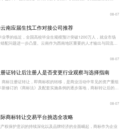
剧、直播电商、个人IP打造等新业态的爆......
08-07
名的云南应届生找工作对接公司推荐
业季的临近，全国高校毕业生规模预计突破1200万人，就业市场
性错配问题进一步凸显。云南作为西南地区重要的人才输出与回流省
应届生人数预计达到25万人以上，其中超过六......
08-07
标注册证转让后注册人是否变更行业观察与选择指南
注册证转让，即商标权的转移，是商业活动中常见的资产重组
6年新修订的《商标法》及配套实施条例的逐步落地，商标转让后的注
效力及后续管理，成为企业知识产权战......
08-07
州国际商标转让交易平台挑选全攻略
权保护意识的持续深化以及品牌经济的全面崛起，商标作为企业