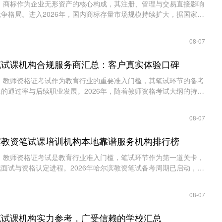
作为企业无形资产的核心构成，其注册、管理与交易直接影响
争格局。进入2026年，国内商标存量市场规模持续扩大，据国家知
示，截至2025年底，有效注册商标量已......
08-07
资笔试课机构合规服务商汇总：客户真实体验口碑
资格证考试作为教育行业的重要准入门槛，其笔试环节的备考
的通过率与后续职业发展。2026年，随着教师资格考试大纲的持续
剧，考生对专业化、本地化、高效化的......
08-07
尔滨教资笔试课培训机构本地靠谱服务机构排行榜
资格证考试是教育行业准入门槛，笔试环节作为第一道关卡，
面试与资格认定进程。2026年哈尔滨教资笔试备考周期已启动，本
选择难题：外地连锁机构不了解黑龙江......
08-07
资笔试课机构实力参考，广受信赖的学校汇总