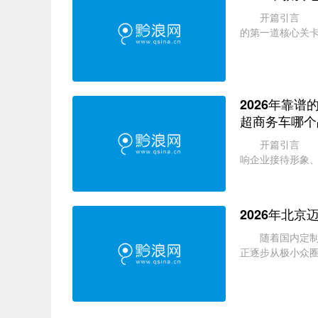
开篇引言 20
的第一道核心关
续提升，报考人数连
2026年靠谱
超商务车哪个
开篇引言 超商
响企业接待形象、
o为基础改装车型为
2026年北
随着国内定制改
正逐步从极小众
化的核心枢纽，汇聚