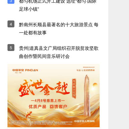
3
都匀机场正式开工建设 选址“都匀·国际
四十载音乐茶座回响，岭南翠园宫焕新启
足球小镇”
幕
10:41
4
黔南州长顺县最著名的十大旅游景点 每
一处都有故事
Klook客路旅行趣味调查："做攻略"竟然
是全世界最不被感激的差事之一
07:12
5
贵州|道真县文广局组织召开脱贫攻坚歌
曲创作暨民间音乐研讨会