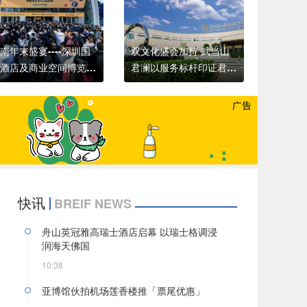
激荡二十载，出发向未来----雅阁酒店集团二十
南年末盛宴----深圳国
双文化盛会加持 武当山
酒店及商业空间博览
君澜以服务标杆印证君澜
，赋能粤港澳产业升级
品牌实力
征程
快讯
BREIF NEWS
舟山英冠雅高瑞士酒店启幕 以瑞士格调浸
润海天佛国
10:38
亚博馆伙拍机场莲香楼推「票尾优惠」